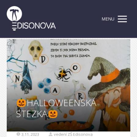
MENU
HALLOWEENSKÁ
STEZKA
3.11. 2023
vedení ZŠ Edisonova