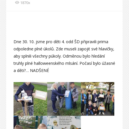
1870x
Dne 30. 10. jsme pro děti 4. odd ŠD připravili prima
odpoledne plné úkolů. Zde museli zapojit své hlavičky,
aby splnili všechny púkoly. Odměnou bylo hledání
truhly plné halloweenského mlsání. Počasí bylo úžasné
a děti?… NADŠENÉ