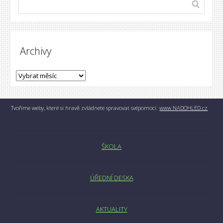
Archivy
Tvoříme weby, které si hravě zvládnete spravovat svépomocí.
www.NADOHLED.cz
ŠKOLA
ÚŘEDNÍ DESKA
AKTUALITY