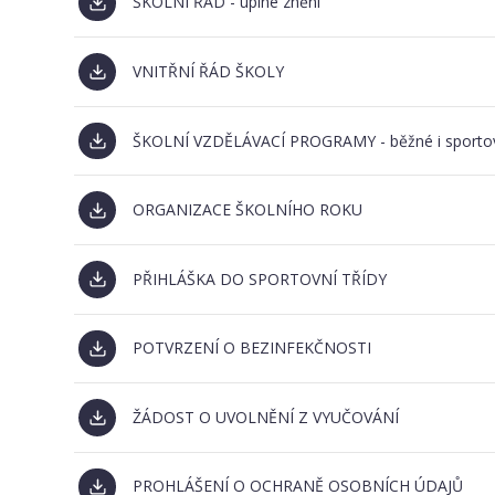
ŠKOLNÍ ŘÁD - úplné znění
VNITŘNÍ ŘÁD ŠKOLY
ŠKOLNÍ VZDĚLÁVACÍ PROGRAMY - běžné i sportovn
ORGANIZACE ŠKOLNÍHO ROKU
PŘIHLÁŠKA DO SPORTOVNÍ TŘÍDY
POTVRZENÍ O BEZINFEKČNOSTI
ŽÁDOST O UVOLNĚNÍ Z VYUČOVÁNÍ
PROHLÁŠENÍ O OCHRANĚ OSOBNÍCH ÚDAJŮ