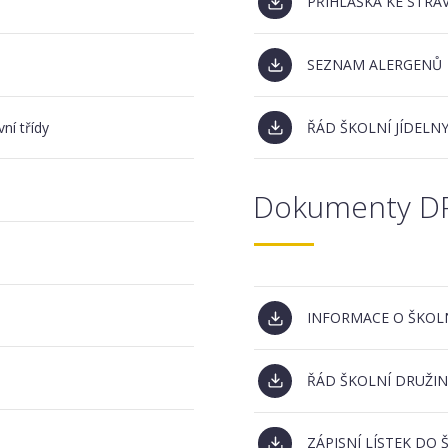
PŘIHLÁŠKA KE STRA
SEZNAM ALERGENŮ
í třídy
ŘÁD ŠKOLNÍ JÍDELN
Dokumenty D
INFORMACE O ŠKOL
ŘÁD ŠKOLNÍ DRUŽIN
ZÁPISNÍ LÍSTEK DO 