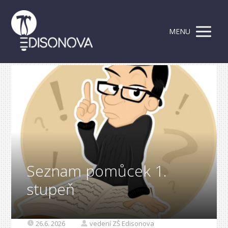
MENU
Seznam pomůcek 1.
stupeň
26.6. 2026
vedení ZŠ Edisonova