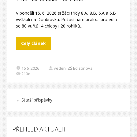
V pondělí 15. 6. 2026 si žáci třídy 8.A, 8.B, 6.A a 6.B
vyšlápli na Doubravku. Počasí nám přálo… projedlo
se 80 vuřtů, 4 chleby i 20 rohlíků…
Celý článek
16.6. 2026
vedení ZŠ Edisonova
210x
←
Starší příspěvky
PŘEHLED AKTUALIT