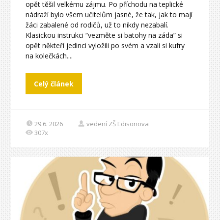
opět těšil velkému zájmu. Po příchodu na teplické
nádraží bylo všem učitelům jasné, že tak, jak to mají
žáci zabalené od rodičů, už to nikdy nezabalí.
Klasickou instrukci “vezměte si batohy na záda” si
opět někteří jedinci vyložili po svém a vzali si kufry
na kolečkách....
Celý článek
29.6. 2026
vedení ZŠ Edisonova
307x