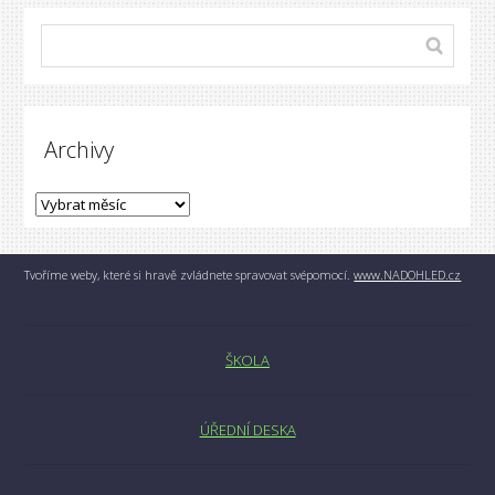
Archivy
Tvoříme weby, které si hravě zvládnete spravovat svépomocí.
www.NADOHLED.cz
ŠKOLA
ÚŘEDNÍ DESKA