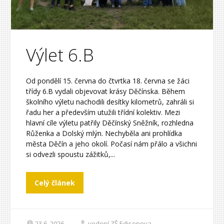
Výlet 6.B
Od pondělí 15. června do čtvrtka 18. června se žáci
třídy 6.B vydali objevovat krásy Děčínska. Během
školního výletu nachodili desítky kilometrů, zahráli si
řadu her a především utužili třídní kolektiv. Mezi
hlavní cíle výletu patřily Děčínský Sněžník, rozhledna
Růženka a Dolský mlýn. Nechyběla ani prohlídka
města Děčín a jeho okolí. Počasí nám přálo a všichni
si odvezli spoustu zážitků,...
Celý článek
23.6. 2026
vedení ZŠ Edisonova