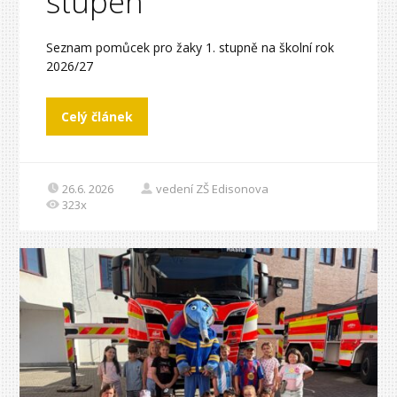
stupeň
Seznam pomůcek pro žaky 1. stupně na školní rok
2026/27
Celý článek
26.6. 2026
vedení ZŠ Edisonova
323x