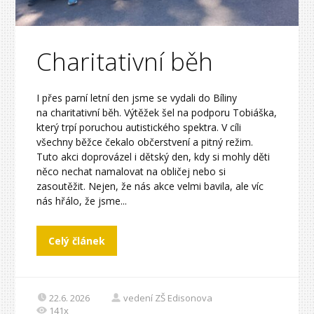
Charitativní běh
I přes parní letní den jsme se vydali do Bíliny
na charitativní běh. Výtěžek šel na podporu Tobiáška,
který trpí poruchou autistického spektra. V cíli
všechny běžce čekalo občerstvení a pitný režim.
Tuto akci doprovázel i dětský den, kdy si mohly děti
něco nechat namalovat na obličej nebo si
zasoutěžit. Nejen, že nás akce velmi bavila, ale víc
nás hřálo, že jsme...
Celý článek
22.6. 2026
vedení ZŠ Edisonova
141x