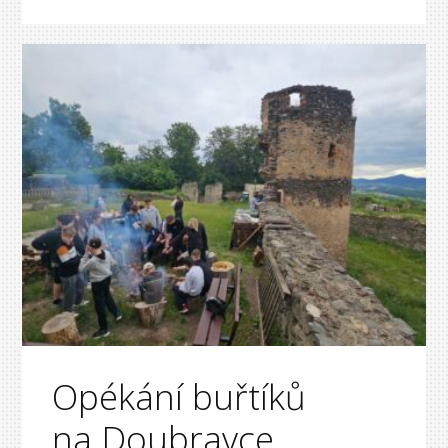
Opékání buřtíků
na Doubravce