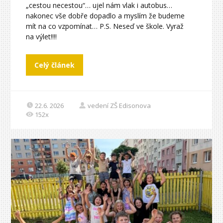
„cestou necestou“… ujel nám vlak i autobus…
nakonec vše dobře dopadlo a myslím že budeme
mít na co vzpomínat… P.S. Neseď ve škole. Vyraž
na výlet!!!!
Celý článek
22.6. 2026
vedení ZŠ Edisonova
152x