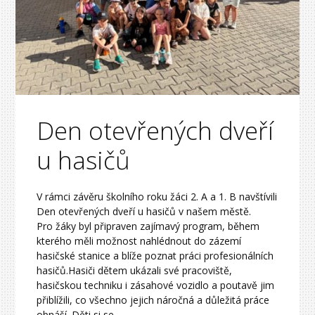
Den otevřených dveří
u hasičů
V rámci závěru školního roku žáci 2. A a 1. B navštívili
Den otevřených dveří u hasičů v našem městě.
Pro žáky byl připraven zajímavý program, během
kterého měli možnost nahlédnout do zázemí
hasičské stanice a blíže poznat práci profesionálních
hasičů.Hasiči dětem ukázali své pracoviště,
hasičskou techniku i zásahové vozidlo a poutavě jim
přiblížili, co všechno jejich náročná a důležitá práce
obnáší. Děti si se...