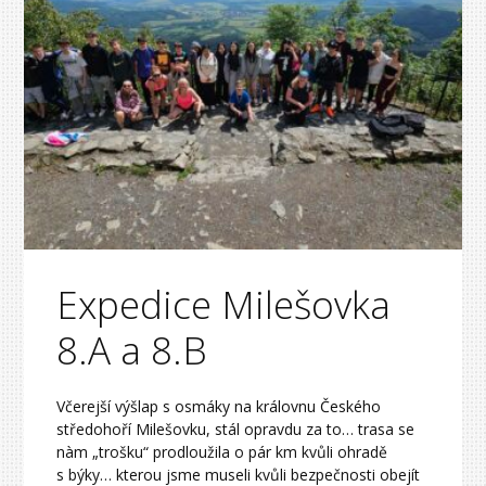
Expedice Milešovka
8.A a 8.B
Včerejší výšlap s osmáky na královnu Českého
středohoří Milešovku, stál opravdu za to… trasa se
nàm „trošku“ prodloužila o pár km kvůli ohradě
s býky… kterou jsme museli kvůli bezpečnosti obejít