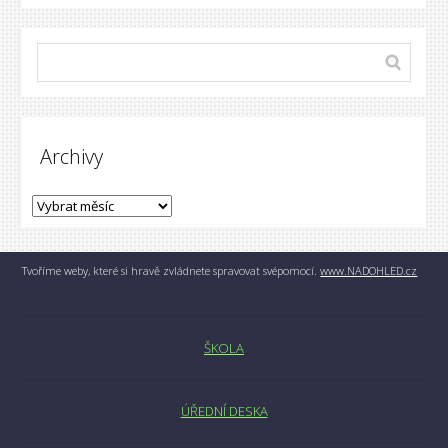
Archivy
Tvoříme weby, které si hravě zvládnete spravovat svépomocí.
www.NADOHLED.cz
ŠKOLA
ÚŘEDNÍ DESKA