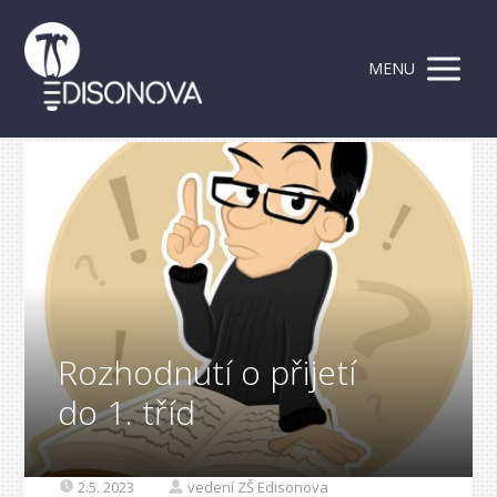
MENU
Rozhodnutí o přijetí
do 1. tříd
2.5. 2023
vedení ZŠ Edisonova