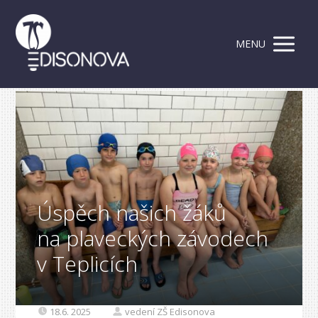
MENU
Úspěch našich žáků
na plaveckých závodech
v Teplicích
18.6. 2025
vedení ZŠ Edisonova