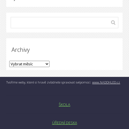
Archivy
Tvoříme weby, které si hravě zvládnete spravovat svépomocí.
www.NADOHLED.cz
ŠKOLA
ÚŘEDNÍ DESKA