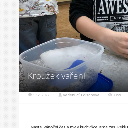
Kroužek vaření
1.12. 2022
vedení ZŠ Edisonova
735x
Nastal vánoční čas a my v kuchyňce jsme zas. Pekli j