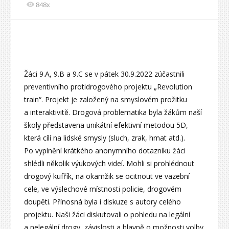
848x
Žáci 9.A, 9.B a 9.C se v pátek 30.9.2022 zúčastnili
preventivního protidrogového projektu „Revolution
train“. Projekt je založený na smyslovém prožitku
a interaktivitě. Drogová problematika byla žákům naší
školy představena unikátní efektivní metodou 5D,
která cílí na lidské smysly (sluch, zrak, hmat atd.).
Po vyplnění krátkého anonymního dotazníku žáci
shlédli několik výukových videí. Mohli si prohlédnout
drogový kufřík, na okamžik se ocitnout ve vazební
cele, ve výslechové místnosti policie, drogovém
doupěti. Přínosná byla i diskuze s autory celého
projektu. Naši žáci diskutovali o pohledu na legální
a nelegální drogy, závislosti a hlavně o možnosti volby