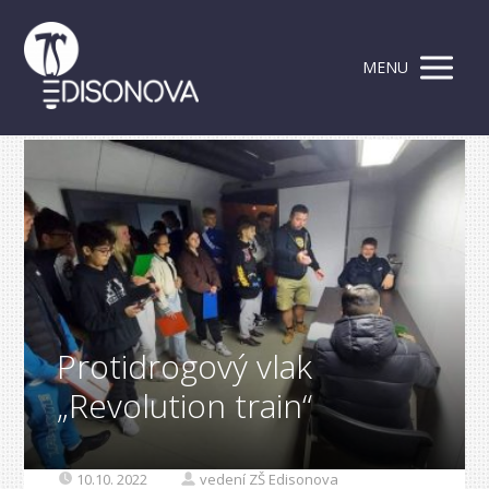
MENU
Protidrogový vlak
„Revolution train“
10.10. 2022
vedení ZŠ Edisonova