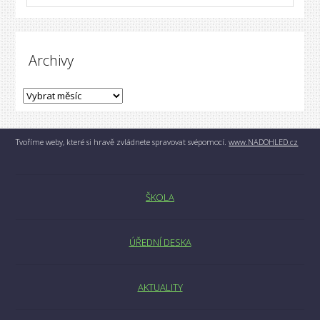
Archivy
Tvoříme weby, které si hravě zvládnete spravovat svépomocí.
www.NADOHLED.cz
ŠKOLA
ÚŘEDNÍ DESKA
AKTUALITY