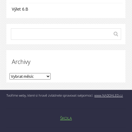
Výlet 6.B
Archivy
Tvoříme weby, které si hravě zvládnete spravovat svépomocí.
www.NADOHLED.cz
ŠKOLA