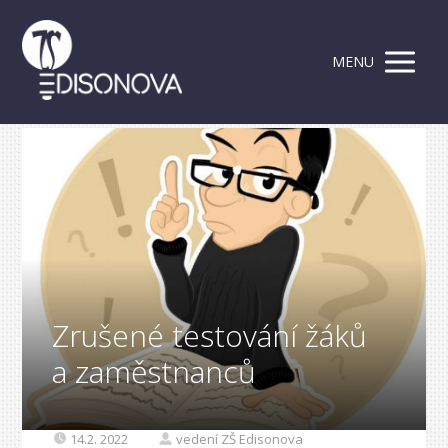
MENU
Zrušené testování žáků
a zaměstnanců
14.2. 2022
vedení ZŠ Edisonova