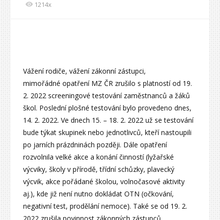
1214x
Vážení rodiče, vážení zákonní zástupci,
mimořádné opatření MZ ČR zrušilo s platností od 19.
2. 2022 screeningové testování zaměstnanců a žáků
škol. Poslední plošné testování bylo provedeno dnes,
14. 2. 2022. Ve dnech 15. – 18. 2. 2022 už se testování
bude týkat skupinek nebo jednotlivců, kteří nastoupili
po jarních prázdninách později. Dále opatření
rozvolnila velké akce a konání činností (lyžařské
výcviky, školy v přírodě, třídní schůzky, plavecký
výcvik, akce pořádané školou, volnočasové aktivity
aj.), kde již není nutno dokládat OTN (očkování,
negativní test, prodělání nemoce). Také se od 19. 2.
2022 zrušila povinnost zákonných zástupců