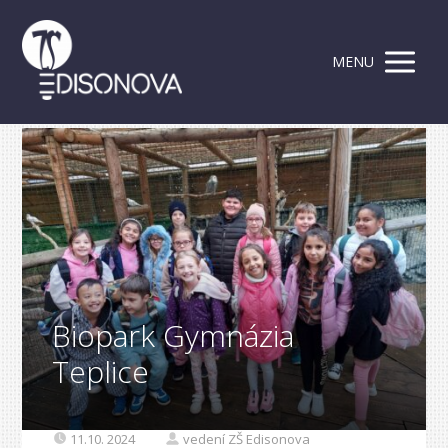
MENU
Biopark Gymnázia
Teplice
11.10. 2024
vedení ZŠ Edisonova