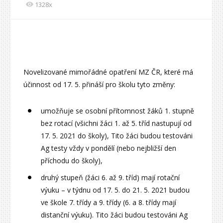
1328x
Novelizované mimořádné opatření MZ ČR, které má
účinnost od 17. 5. přináší pro školu tyto změny:
umožňuje se osobní přítomnost žáků 1. stupně
bez rotací (všichni žáci 1. až 5. tříd nastupují od
17. 5. 2021 do školy), Tito žáci budou testováni
Ag testy vždy v pondělí (nebo nejbližší den
příchodu do školy),
druhý stupeň (žáci 6. až 9. tříd) mají rotační
výuku – v týdnu od 17. 5. do 21. 5. 2021 budou
ve škole 7. třídy a 9. třídy (6. a 8. třídy mají
distanční výuku). Tito žáci budou testováni Ag