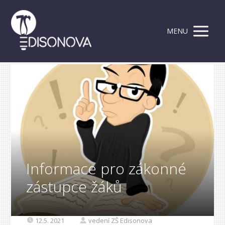
MENU
Informace pro zákonné
zástupce žáků
12.5. 2021
vedení ZŠ Edisonova