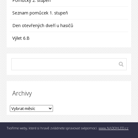
Pomůcky 2. stupeň
Seznam pomůcek 1. stupeň
Den otevřených dveří u hasičů
Výlet 6.B
Archivy
Tvoříme weby, které si hravě zvládnete spravovat svépomocí.
www.NADOHLED.cz