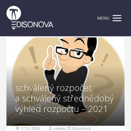
MENU
schválený rozpočet
a schválený střednědobý
výhled rozpočtu – 2021
17.12. 2020
vedení ZŠ Edisonova