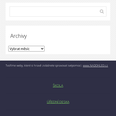
Archivy
Tvoříme weby, které si hravě zvládnete spravovat svépomocí.
www.NADOHLED.cz
ŠKOLA
ÚŘEDNÍ DESKA