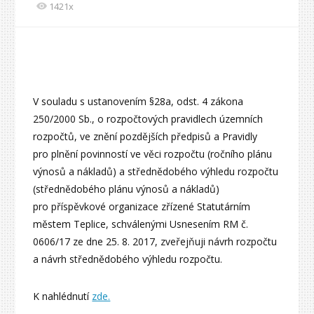
1421x
V souladu s ustanovením §28a, odst. 4 zákona
250/2000 Sb., o rozpočtových pravidlech územních
rozpočtů, ve znění pozdějších předpisů a Pravidly
pro plnění povinností ve věci rozpočtu (ročního plánu
výnosů a nákladů) a střednědobého výhledu rozpočtu
(střednědobého plánu výnosů a nákladů)
pro příspěvkové organizace zřízené Statutárním
městem Teplice, schválenými Usnesením RM č.
0606/17 ze dne 25. 8. 2017, zveřejňuji návrh rozpočtu
a návrh střednědobého výhledu rozpočtu.
K nahlédnutí
zde.