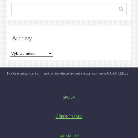
Archivy
Tvoříme weby, které si hravě zvládnete spravovat svépomocí.
www.NADOHLED.cz
ŠKOLA
ÚŘEDNÍ DESKA
AKTUALITY