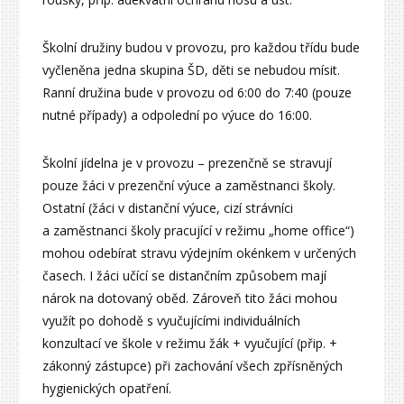
Školní družiny budou v provozu, pro každou třídu bude
vyčleněna jedna skupina ŠD, děti se nebudou mísit.
Ranní družina bude v provozu od 6:00 do 7:40 (pouze
nutné případy) a odpolední po výuce do 16:00.
Školní jídelna je v provozu – prezenčně se stravují
pouze žáci v prezenční výuce a zaměstnanci školy.
Ostatní (žáci v distanční výuce, cizí strávníci
a zaměstnanci školy pracující v režimu „home office“)
mohou odebírat stravu výdejním okénkem v určených
časech. I žáci učící se distančním způsobem mají
nárok na dotovaný oběd. Zároveň tito žáci mohou
využít po dohodě s vyučujícími individuálních
konzultací ve škole v režimu žák + vyučující (přip. +
zákonný zástupce) při zachování všech zpřísněných
hygienických opatření.