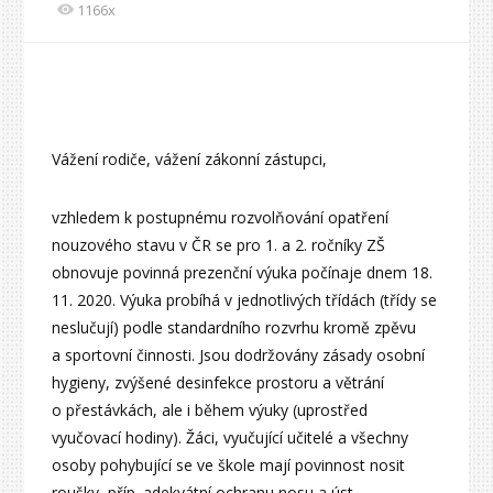
1166x
Vážení rodiče, vážení zákonní zástupci,
vzhledem k postupnému rozvolňování opatření
nouzového stavu v ČR se pro 1. a 2. ročníky ZŠ
obnovuje povinná prezenční výuka počínaje dnem 18.
11. 2020. Výuka probíhá v jednotlivých třídách (třídy se
neslučují) podle standardního rozvrhu kromě zpěvu
a sportovní činnosti. Jsou dodržovány zásady osobní
hygieny, zvýšené desinfekce prostoru a větrání
o přestávkách, ale i během výuky (uprostřed
vyučovací hodiny). Žáci, vyučující učitelé a všechny
osoby pohybující se ve škole mají povinnost nosit
roušky, příp. adekvátní ochranu nosu a úst.