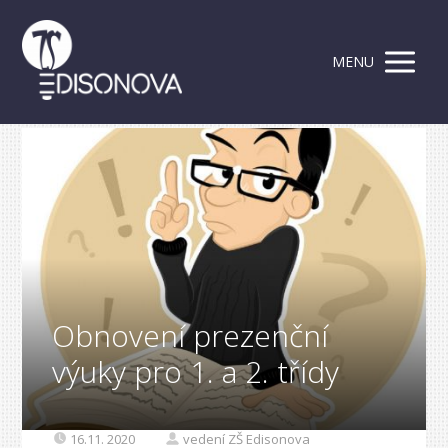
MENU
Obnovení prezenční
výuky pro 1. a 2. třídy
16.11. 2020
vedení ZŠ Edisonova