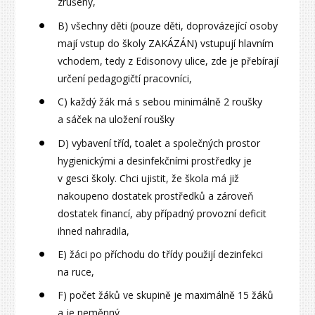
zrušeny,
B) všechny děti (pouze děti, doprovázející osoby
mají vstup do školy ZAKÁZÁN) vstupují hlavním
vchodem, tedy z Edisonovy ulice, zde je přebírají
určení pedagogičtí pracovníci,
C) každý žák má s sebou minimálně 2 roušky
a sáček na uložení roušky
D) vybavení tříd, toalet a společných prostor
hygienickými a desinfekčními prostředky je
v gesci školy. Chci ujistit, že škola má již
nakoupeno dostatek prostředků a zároveň
dostatek financí, aby případný provozní deficit
ihned nahradila,
E) žáci po příchodu do třídy použijí dezinfekci
na ruce,
F) počet žáků ve skupině je maximálně 15 žáků
a je neměnný,