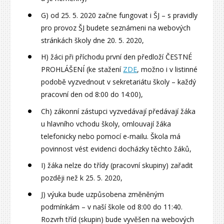
G) od 25. 5. 2020 začne fungovat i ŠJ – s pravidly
pro provoz ŠJ budete seznámeni na webových
stránkách školy dne 20. 5. 2020,
H) žáci při příchodu první den předloží ČESTNÉ
PROHLÁŠENÍ (ke stažení
ZDE
, možno i v listinné
podobě vyzvednout v sekretariátu školy – každý
pracovní den od 8:00 do 14:00),
Ch) zákonní zástupci vyzvedávají předávají žáka
u hlavního vchodu školy, omlouvají žáka
telefonicky nebo pomocí e-mailu. Škola má
povinnost vést evidenci docházky těchto žáků,
I) žáka nelze do třídy (pracovní skupiny) zařadit
později než k 25. 5. 2020,
J) výuka bude uzpůsobena změněným
podmínkám – v naší škole od 8:00 do 11:40.
Rozvrh tříd (skupin) bude vyvěšen na webových