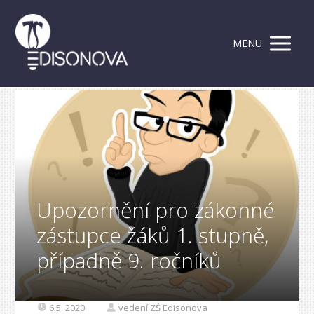
MENU
Upozornění pro zákonné
zástupce žáků 1. stupně,
případně 9. ročníků
6.5. 2020
vedení ZŠ Edisonova