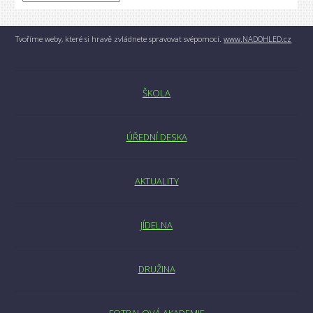
Tvoříme weby, které si hravě zvládnete spravovat svépomocí.
www.NADOHLED.cz
ŠKOLA
ÚŘEDNÍ DESKA
AKTUALITY
JÍDELNA
DRUŽINA