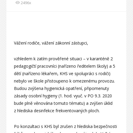
2496x
Vážení rodiče, vážení zákonní zástupci,
vzhledem k zatím prověřené situaci – v karanténě 2
pedagogičtí pracovníci (nařízeno ředitelem školy) a 5
dětí (nařízeno lékařem, KHS ve spolupráci s rodiči)
nebylo ve škole přistoupeno k omezenému provozu.
Budou zvýšena hygienická opatření, připomenuty
zásady osobní hygieny (1. hod. vyuč. v PO 9.3. 2020
bude plně věnována tomuto tématu) a zvýšen úklid
z hlediska desinfekce frekventovaných ploch.
Po konzultaci s KHS byl zrušen z hlediska bezpečnosti