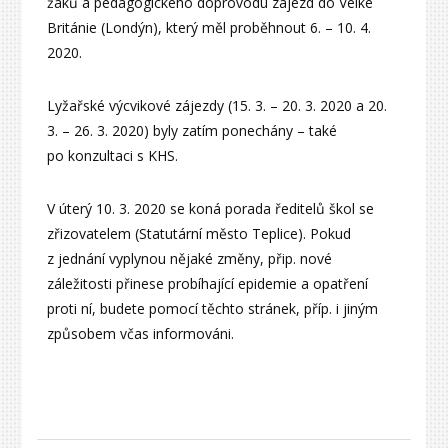
žáků a pedagogického doprovodu zájezd do Velké
Británie (Londýn), který měl proběhnout 6. – 10. 4.
2020.
Lyžařské výcvikové zájezdy (15. 3. – 20. 3. 2020 a 20.
3. – 26. 3. 2020) byly zatím ponechány – také
po konzultaci s KHS.
V úterý 10. 3. 2020 se koná porada ředitelů škol se
zřizovatelem (Statutární město Teplice). Pokud
z jednání vyplynou nějaké změny, přip. nové
záležitosti přinese probíhající epidemie a opatření
proti ní, budete pomocí těchto stránek, příp. i jiným
způsobem včas informováni.