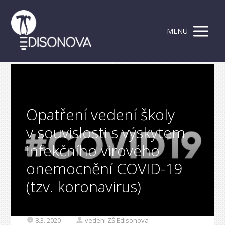
MENU
Opatření vedení školy
v souvislosti s výskytem
infekčního virového
onemocnění COVID-19
(tzv. koronavirus)
8.3. 2020
vedení ZŠ Edisonova