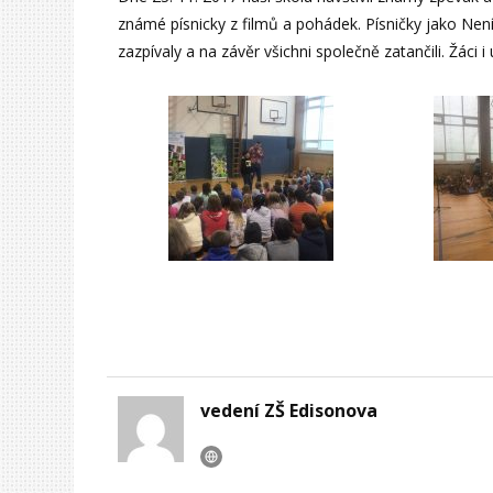
známé písnicky z filmů a pohádek. Písničky jako Není 
zazpívaly a na závěr všichni společně zatančili. Žáci i u
vedení ZŠ Edisonova