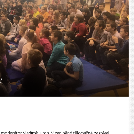
e
 moderátor Vladimír Hron. V zaplněné tělocvičně zazpíval