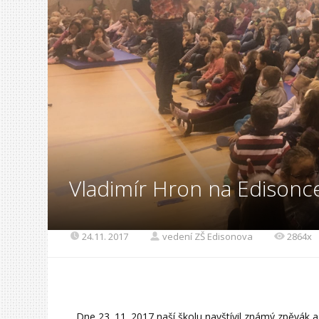
Vladimír Hron na Edisonc
24.11. 2017
vedení ZŠ Edisonova
2864x
Dne 23. 11. 2017 naší školu navštívil známý zpěvák a