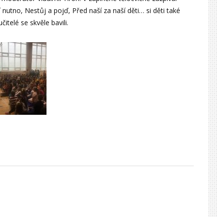
nutno, Nestůj a pojď, Před naší za naší děti… si děti také
čitelé se skvěle bavili.