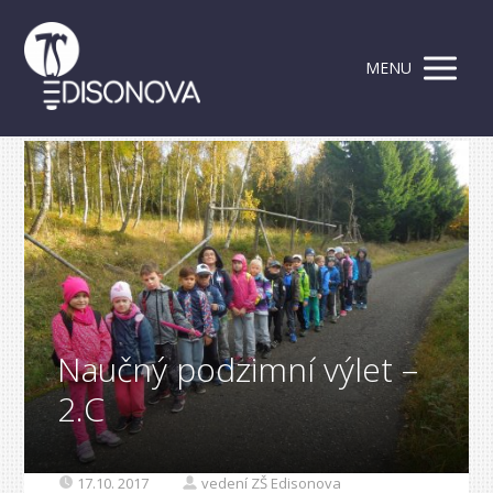
MENU
Naučný podzimní výlet –
2.C
17.10. 2017
vedení ZŠ Edisonova