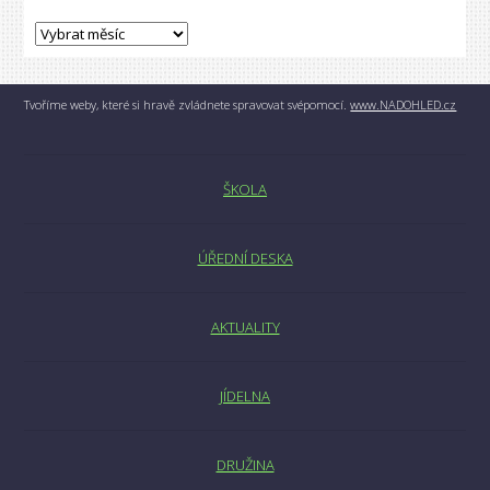
Tvoříme weby, které si hravě zvládnete spravovat svépomocí.
www.NADOHLED.cz
ŠKOLA
ÚŘEDNÍ DESKA
AKTUALITY
JÍDELNA
DRUŽINA