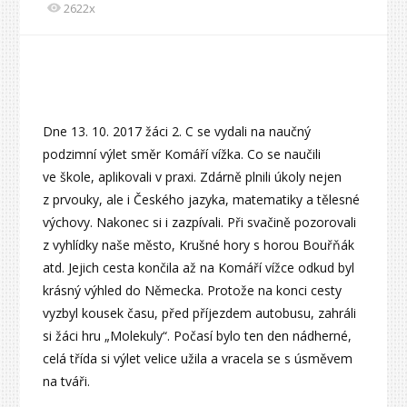
2622x
Dne 13. 10. 2017 žáci 2. C se vydali na naučný
podzimní výlet směr Komáří vížka. Co se naučili
ve škole, aplikovali v praxi. Zdárně plnili úkoly nejen
z prvouky, ale i Českého jazyka, matematiky a tělesné
výchovy. Nakonec si i zazpívali. Při svačině pozorovali
z vyhlídky naše město, Krušné hory s horou Bouřňák
atd. Jejich cesta končila až na Komáří vížce odkud byl
krásný výhled do Německa. Protože na konci cesty
vyzbyl kousek času, před příjezdem autobusu, zahráli
si žáci hru „Molekuly“. Počasí bylo ten den nádherné,
celá třída si výlet velice užila a vracela se s úsměvem
na tváři.