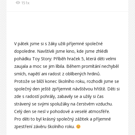
151x
V pátek jsme si s žáky užili příjemné společné
dopoledne. Navštívili jsme kino, kde jsme zhlédli
pohádku Toy Story: Příběh hraček 5, která děti velmi
zaujala a moc se jim líbila. Během promítání nechyběl
smích, napětí ani radost z oblíbených hrdinů.
Protože se blíží konec školního roku, rozhodli jsme se
společný den ještě zpříjemnit návštěvou hřiště. Děti si
zde s radostí pohrály, zabavily se a užily si čas
strávený se svými spolužáky na čerstvém vzduchu.
Celý den se nesl v pohodové a veselé atmosféře.
Pro děti to byl krásný společný zážitek a příjemné
zpestření závěru školního roku.