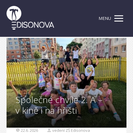
MENU
Společné chvíle 2. A –
v kině i na hřišti
22.6. 2026
vedení ZŠ Edisonova