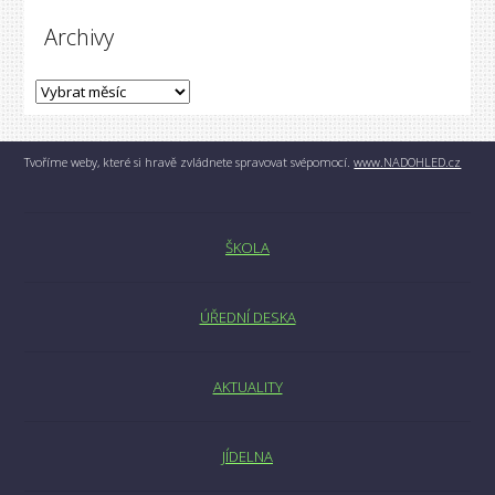
Archivy
Tvoříme weby, které si hravě zvládnete spravovat svépomocí.
www.NADOHLED.cz
ŠKOLA
ÚŘEDNÍ DESKA
AKTUALITY
JÍDELNA