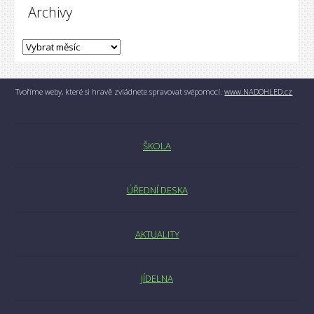
Archivy
Tvoříme weby, které si hravě zvládnete spravovat svépomocí.
www.NADOHLED.cz
ŠKOLA
ÚŘEDNÍ DESKA
AKTUALITY
JÍDELNA