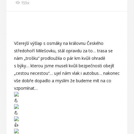
155x
Včerejší výšlap s osmáky na královnu Českého
středohoří Milešovku, stál opravdu za to… trasa se
nàm „trošku“ prodloužila o pár km kvůli ohradě
s býky… kterou jsme museli kvůli bezpečnosti obejít
„cestou necestou“… ujel nám vlak i autobus… nakonec
vše dobře dopadlo a myslím že budeme mít na co
vzpomínat…