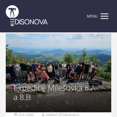
MENU
Expedice Milešovka 8.A
a 8.B
22.6. 2026
vedení ZŠ Edisonova