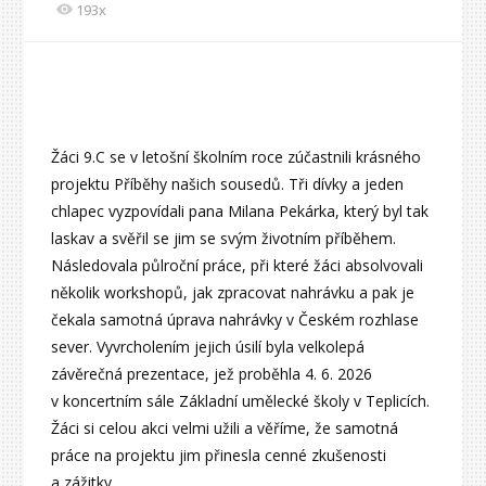
193x
Žáci 9.C se v letošní školním roce zúčastnili krásného
projektu Příběhy našich sousedů. Tři dívky a jeden
chlapec vyzpovídali pana Milana Pekárka, který byl tak
laskav a svěřil se jim se svým životním příběhem.
Následovala půlroční práce, při které žáci absolvovali
několik workshopů, jak zpracovat nahrávku a pak je
čekala samotná úprava nahrávky v Českém rozhlase
sever. Vyvrcholením jejich úsilí byla velkolepá
závěrečná prezentace, jež proběhla 4. 6. 2026
v koncertním sále Základní umělecké školy v Teplicích.
Žáci si celou akci velmi užili a věříme, že samotná
práce na projektu jim přinesla cenné zkušenosti
a zážitky.