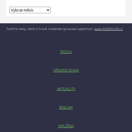
Tvoříme weby, které si hravě zvládnete spravovat svépomocí.
www.NADOHLED.cz
ŠKOLA
ÚŘEDNÍ DESKA
AKTUALITY
JÍDELNA
DRUŽINA