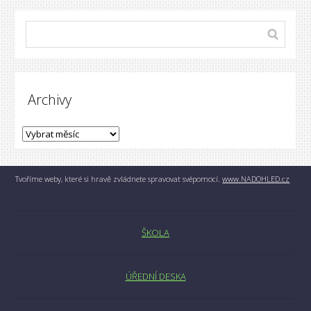
Archivy
Tvoříme weby, které si hravě zvládnete spravovat svépomocí.
www.NADOHLED.cz
ŠKOLA
ÚŘEDNÍ DESKA