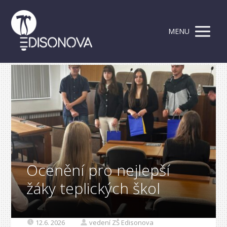
MENU
Ocenění pro nejlepší
žáky teplických škol
12.6. 2026
vedení ZŠ Edisonova