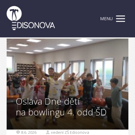
MENU
Oslava Dne dětí
na bowlingu 4. odd ŠD
8.6. 2026
vedení ZŠ Edisonova