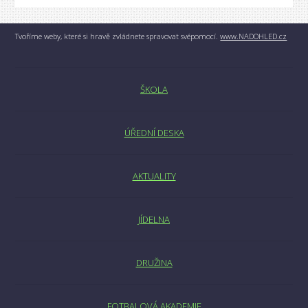
Tvoříme weby, které si hravě zvládnete spravovat svépomocí.
www.NADOHLED.cz
ŠKOLA
ÚŘEDNÍ DESKA
AKTUALITY
JÍDELNA
DRUŽINA
FOTBALOVÁ AKADEMIE