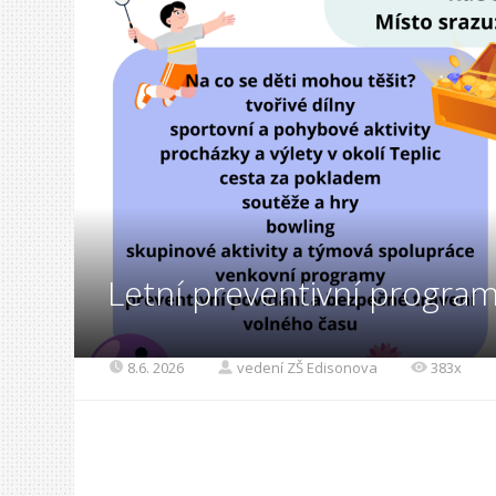
Letní preventivní program
8.6. 2026
vedení ZŠ Edisonova
383x