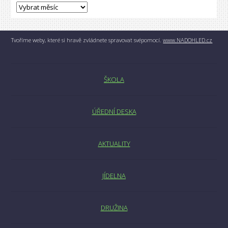
Tvoříme weby, které si hravě zvládnete spravovat svépomocí.
www.NADOHLED.cz
ŠKOLA
ÚŘEDNÍ DESKA
AKTUALITY
JÍDELNA
DRUŽINA