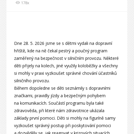
178x
Dne 28. 5. 2026 jsme se s dětmi vydali na dopravní
hřiště, kde na ně čekal pestrý a poučný program
zaměřený na bezpečnost v silničním provozu. Některé
děti přijely na kolech, jiné využily koloběžky a všechny
si mohly v praxi vyzkoušet správné chování účastníků
silničního provozu.
Během dopoledne se děti seznámily s dopravními
značkami, pravidly jízdy a bezpečným pohybem
na komunikacích. Součástí programu byla také
zdravověda, při které nám zdravotnice ukázala
základy první pomoci. Děti si mohly na figuríně samy
vyzkoušet správný postup při poskytování pomoci
a dozvěděly se, jak reagovat v krizových situacích.