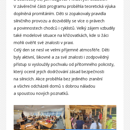
V závěrečné části programu proběhla teoretická výuka
doplněná promítáním. Děti si zopakovaly pravidla
silničního provozu a dozvěděly se více o právech
a povinnostech chodců i cyklistů. Velký zájem vzbudily
také modelové situace na křižovatkách, kde si žáci
mohli ověřit své znalosti v praxi.
Celý den se nesl ve velmi příjemné atmosféře. Děti
byly aktivní, šikovné a za své znalosti i zodpovědný
přístup si vysloužily pochvalu od přítomného policisty,
který ocenil jejich dodržování zásad bezpečnosti
na silnicích. Akce proběhla bez jediného zranění
a všichni odcházeli domů s dobrou náladou
a spoustou nových poznatků.