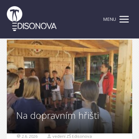
MENU
Na dopravním hřišti
2.6. 2026
vedení ZŠ Edisonova