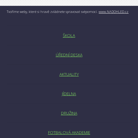
Tvoříme weby, které si hravě zvládnete spravovat svépomocí.
www.NADOHLED.cz
ŠKOLA
ÚŘEDNÍ DESKA
AKTUALITY
JÍDELNA
DRUŽINA
FOTBALOVÁ AKADEMIE