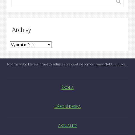
Archivy
Tvoříme weby, které si hravě zvládnete spravovat svépomocí.
www.NADOHLED.cz
ŠKOLA
ÚŘEDNÍ DESKA
AKTUALITY