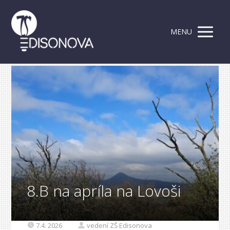
MENU
8.B na apríla na Lovoši
7.4. 2026
vedení ZŠ Edisonova