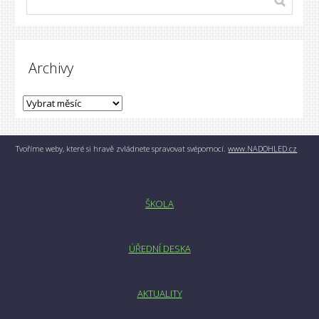
Archivy
Tvoříme weby, které si hravě zvládnete spravovat svépomocí.
www.NADOHLED.cz
ŠKOLA
ÚŘEDNÍ DESKA
AKTUALITY