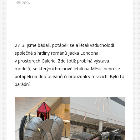
289x
27. 3. jsme bádali, potápěli se a létali vzducholodí
společně s hrdiny románů Jacka Londona
v prostorech Galerie. Zde totiž probíhá výstava
modelů, se kterými hrdinové létali na Měsíc nebo se
potápěli na dno oceánů či brouzdali v mracích. Bylo to
parádní.