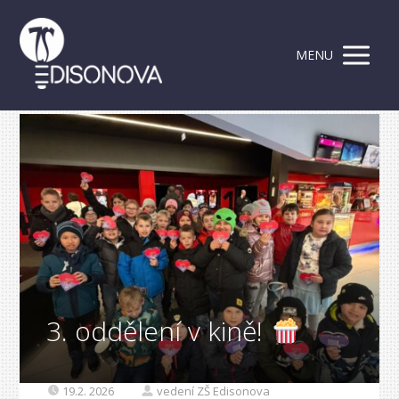
MENU
3. oddělení v kině!
19.2. 2026
vedení ZŠ Edisonova