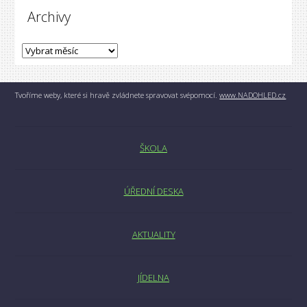
Archivy
Tvoříme weby, které si hravě zvládnete spravovat svépomocí.
www.NADOHLED.cz
ŠKOLA
ÚŘEDNÍ DESKA
AKTUALITY
JÍDELNA