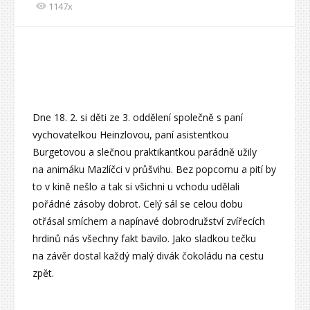
1147x
Dne 18. 2. si děti ze 3. oddělení společně s paní
vychovatelkou Heinzlovou, paní asistentkou
Burgetovou a slečnou praktikantkou parádně užily
na animáku Mazlíčci v průšvihu. Bez popcornu a pití by
to v kině nešlo a tak si všichni u vchodu udělali
pořádné zásoby dobrot. Celý sál se celou dobu
otřásal smíchem a napínavé dobrodružství zvířecích
hrdinů nás všechny fakt bavilo. Jako sladkou tečku
na závěr dostal každý malý divák čokoládu na cestu
zpět.