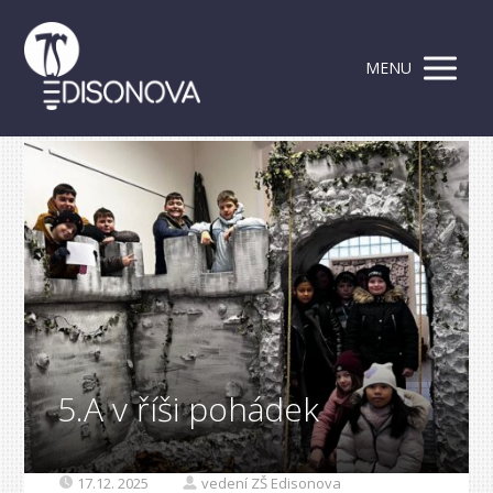
MENU
5.A v říši pohádek
17.12. 2025
vedení ZŠ Edisonova