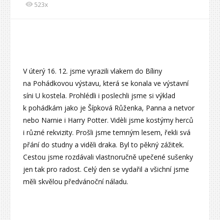
523x
V úterý 16. 12. jsme vyrazili vlakem do Bíliny
na Pohádkovou výstavu, která se konala ve výstavní
síni U kostela. Prohlédli i poslechli jsme si výklad
k pohádkám jako je Šípková Růženka, Panna a netvor
nebo Narnie i Harry Potter. Vidèli jsme kostýmy herců
i různé rekvizity. Prošli jsme temným lesem, řekli svá
přání do studny a viděli draka. Byl to pěkný zážitek.
Cestou jsme rozdávali vlastnoručně upečené sušenky
jen tak pro radost. Celý den se vydařil a všichní jsme
měli skvělou předvánoční náladu.