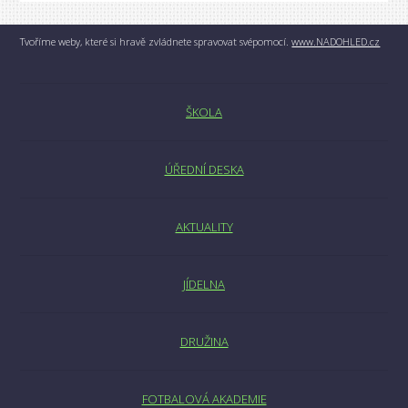
Tvoříme weby, které si hravě zvládnete spravovat svépomocí.
www.NADOHLED.cz
ŠKOLA
ÚŘEDNÍ DESKA
AKTUALITY
JÍDELNA
DRUŽINA
FOTBALOVÁ AKADEMIE