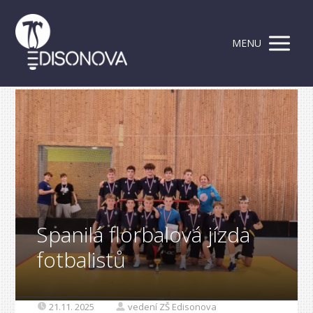
MENU
Spanilá florbalová jízda
fotbalistů
21.11. 2025
vedení ZŠ Edisonova