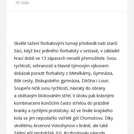
698x
Skvělé tažení florbalovými turnaji předvedli naši starší
žáci, když bez jediného florbalisty v sestavě, v základní
hrací době ve 13 zápasech nenašli přemožitele. Svou
rychlostí, sehraností a hlavně týmovým výkonem
dokázali porazit florbalisty z Metelkárny, Gymnázia,
Bílé cesty, Biskupského gymnázia, Děčína i Loun.
Soupeře ničili svou rychlostí, návraty do obrany
a obětavým blokováním střel. V útoku pak krásnými
kombinacemi končícími často střelou do prázdné
branky a rychlými protiútoky. Až ve finále krajského
kola se jim nepodařilo vstřelit gól Chomutovu. Díky
skvělému Arsenovi Voloshynovi v bráně, ale také
žádný gól neobdrželi. 0:0. Rozhodovaly nájezdy.