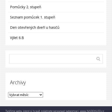
Pomůcky 2. stupeň
Seznam pomůcek 1. stupeň
Den otevřených dveří u hasičů
Výlet 6.B
Archivy
Tvoříme weby, které si hravě zvládnete spravovat svépomocí.
www.NADOHLED.cz