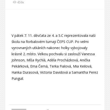
459x
V pátek 7. 11. děvčata ze 4. a 5.C reprezentovala naši
školu na florbalovém turnaji ČEPS CUP. Po velmi
vyrovnaných utkáních nakonec holky vybojovaly
krásné 2. místo. Velkou pochvalu si zaslouží Vanessa
Johnson, Míša Rychlá, Adéla Procházková, Anička
Pekárková, Ema Černá, Terka Fialová, Mia Keilová,
Hanka Durasová, Victoria Davidová a Samantha Perez
Punguil.