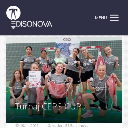
MENU
Turnaj ČEPS CUPu
10.11. 2025
vedení ZŠ Edisonova