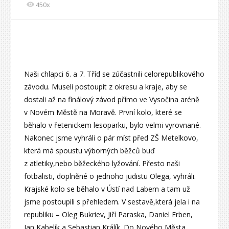
450x
Naši chlapci 6. a 7. Tříd se zúčastnili celorepublikového
závodu. Museli postoupit z okresu a kraje, aby se
dostali až na finálový závod přímo ve Vysočina aréně
v Novém Městě na Moravě. První kolo, které se
běhalo v řetenickem lesoparku, bylo velmi vyrovnané.
Nakonec jsme vyhráli o pár míst před ZŠ Metelkovo,
která má spoustu výborných běžců buď
z atletiky,nebo běžeckého lyžování. Přesto naši
fotbalisti, doplněné o jednoho judistu Olega, vyhráli.
Krajské kolo se běhalo v Ústí nad Labem a tam už
jsme postoupili s přehledem. V sestavě,která jela i na
republiku – Oleg Bukriev, Jiří Paraska, Daniel Erben,
Jan Kabelík a Sebastian Králík. Do Nového Města