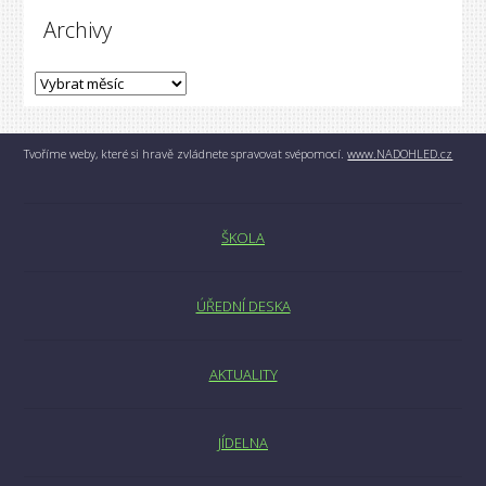
Archivy
Tvoříme weby, které si hravě zvládnete spravovat svépomocí.
www.NADOHLED.cz
ŠKOLA
ÚŘEDNÍ DESKA
AKTUALITY
JÍDELNA