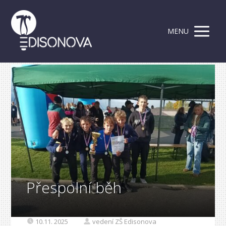
MENU
Přespolní běh
10.11. 2025
vedení ZŠ Edisonova