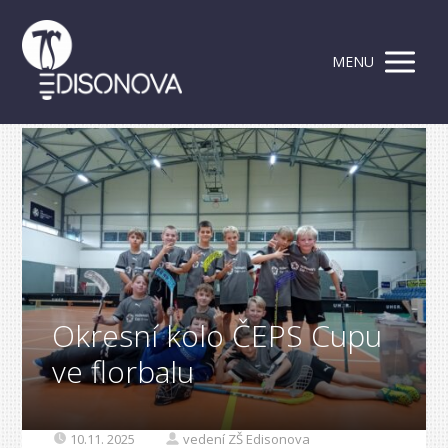
MENU
Okresní kolo ČEPS Cupu
ve florbalu
10.11. 2025
vedení ZŠ Edisonova