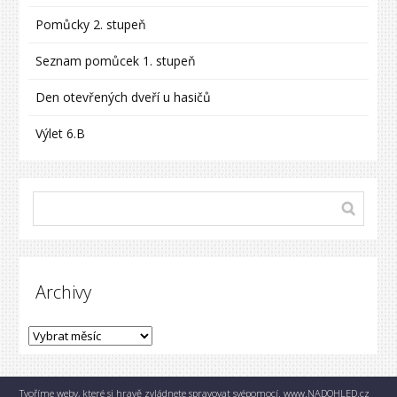
Pomůcky 2. stupeň
Seznam pomůcek 1. stupeň
Den otevřených dveří u hasičů
Výlet 6.B
Archivy
Tvoříme weby, které si hravě zvládnete spravovat svépomocí.
www.NADOHLED.cz