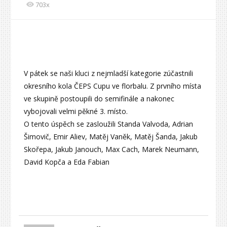
703x
V pátek se naši kluci z nejmladší kategorie zúčastnili
okresního kola ČEPS Cupu ve florbalu. Z prvního místa
ve skupině postoupili do semifinále a nakonec
vybojovali velmi pěkné 3. místo.
O tento úspěch se zasloužili Standa Valvoda, Adrian
Šimovič, Emir Aliev, Matěj Vaněk, Matěj Šanda, Jakub
Skořepa, Jakub Janouch, Max Cach, Marek Neumann,
David Kopča a Eda Fabian