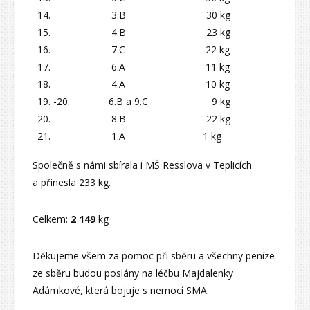
3.B 30 kg
4.B 23 kg
7.C 22 kg
6.A 11 kg
4.A 10 kg
-20. 6.B a 9.C 9 kg
8.B 22 kg
1.A 1 kg
Společně s námi sbírala i MŠ Resslova v Teplicích
a přinesla 233 kg.
Celkem:
2 149
kg
Děkujeme všem za pomoc při sběru a všechny peníze
ze sběru budou poslány na léčbu Majdalenky
Adámkové, která bojuje s nemocí SMA.