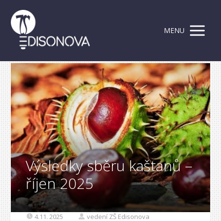
MENU
Výsledky sběru kaštanů –
říjen 2025
4.11. 2025
vedení ZŠ Edisonova