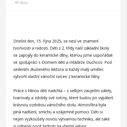
432x
Dnešní den, 15. října 2025, se nesl ve znamení
tvořivosti a radosti. Děti z 2. třídy naší základní školy
se zapojily do keramické dílny, kterou jsme uspořádali
ve spolupráci s Domem dětí a mládeže Duchcov. Pod
vedením zkušeného lektora si každý malý umělec
vytvořil vlastní vánoční svícen z keramické hlíny.
Práce s hlínou děti nadchla – s velkým zaujetím válely,
tvarovaly a zdobily své svícny, které budou po vypálení
krásnou ozdobou vánočního stolu. Atmosféra byla
plná nadšení, smíchu a vzájemné pomoci. Děti si
nejen vyzkoušely novou výtvarnou techniku, ale také
si odnesly pocit hrdosti na vlastní výtvor.