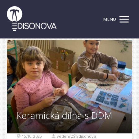
MENU
Keramická dílná s DDM
15.10. 2025
vedení ZŠ Edisonova