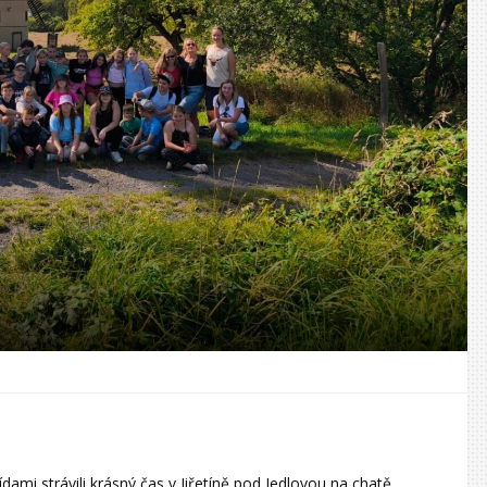
dami strávili krásný čas v Jiřetíně pod Jedlovou na chatě