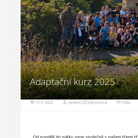
Adaptační kurz 2025
17.9. 2025
vedení ZŠ Edisonova
538x
Od pondělí do pátku jsme společně s našimi třemi tří