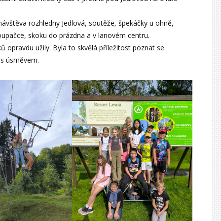
 návštěva rozhledny Jedlová, soutěže, špekáčky u ohně,
houpačce, skoku do prázdna a v lanovém centru.
ů opravdu užily. Byla to skvělá příležitost poznat se
k s úsměvem.