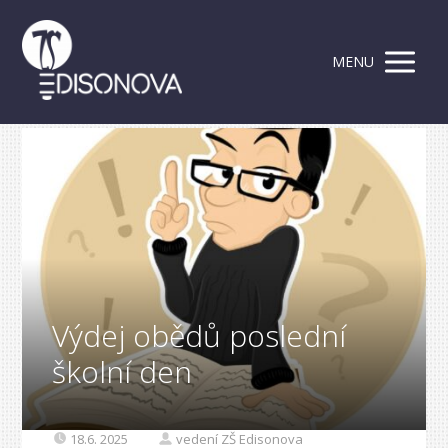
MENU
Výdej obědů poslední
školní den
18.6. 2025
vedení ZŠ Edisonova