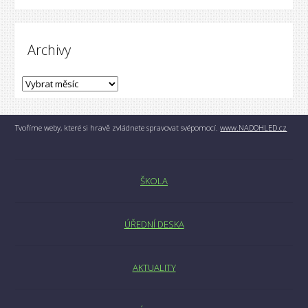
Archivy
Tvoříme weby, které si hravě zvládnete spravovat svépomocí.
www.NADOHLED.cz
ŠKOLA
ÚŘEDNÍ DESKA
AKTUALITY