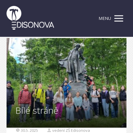
MENU
Bílé stráně
30.5. 2025
vedení ZŠ Edisonova