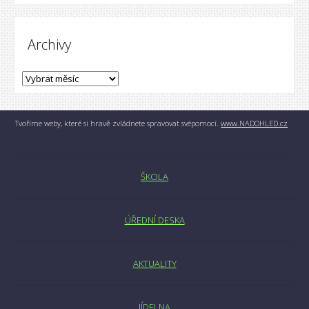
Archivy
Tvoříme weby, které si hravě zvládnete spravovat svépomocí.
www.NADOHLED.cz
ŠKOLA
ÚŘEDNÍ DESKA
AKTUALITY
JÍDELNA