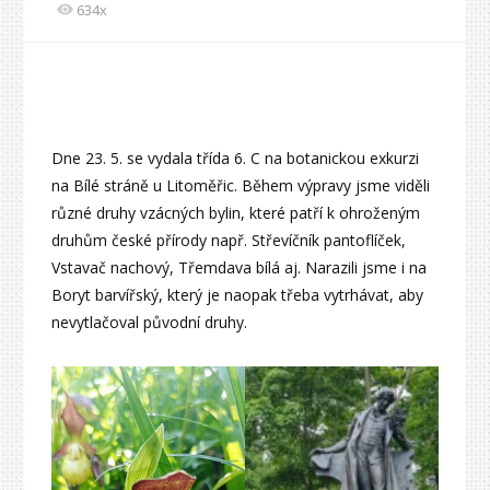
634x
Dne 23. 5. se vydala třída 6. C na botanickou exkurzi
na Bílé stráně u Litoměřic. Během výpravy jsme viděli
různé druhy vzácných bylin, které patří k ohroženým
druhům české přírody např. Střevíčník pantoflíček,
Vstavač nachový, Třemdava bílá aj. Narazili jsme i na
Boryt barvířský, který je naopak třeba vytrhávat, aby
nevytlačoval původní druhy.