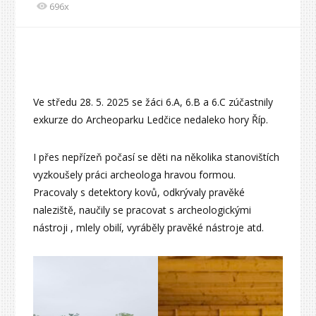
696x
Ve středu 28. 5. 2025 se žáci 6.A, 6.B a 6.C zúčastnily
exkurze do Archeoparku Ledčice nedaleko hory Říp.
I přes nepřízeň počasí se děti na několika stanovištích
vyzkoušely práci archeologa hravou formou.
Pracovaly s detektory kovů, odkrývaly pravěké
naleziště, naučily se pracovat s archeologickými
nástroji , mlely obilí, vyráběly pravěké nástroje atd.