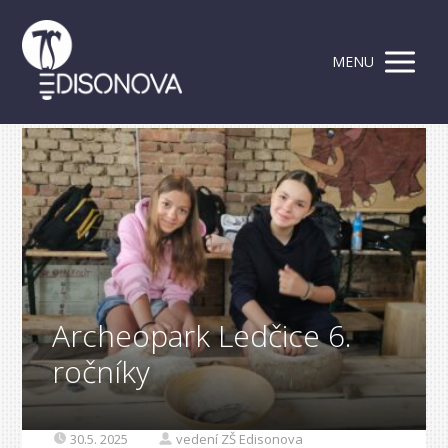
MENU
Archeopark Ledčice 6.
ročníky
30.5. 2025
vedení ZŠ Edisonova