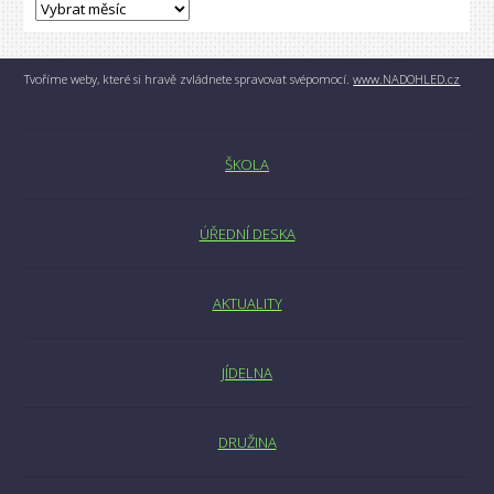
Tvoříme weby, které si hravě zvládnete spravovat svépomocí.
www.NADOHLED.cz
ŠKOLA
ÚŘEDNÍ DESKA
AKTUALITY
JÍDELNA
DRUŽINA