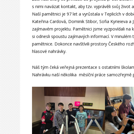
s nimi navázat kontakt, aby tzv. vyprávěli svůj život 
Naší pamětnici je 97 let a vyrůstala v Teplicích v do
Kateřina Cardová, Dominik Stibor, Sofia Kyrieieva a 
zajímavém projektu. Pamětnici jsme vyzpovídali na
si odnesli spoustu zajímavých informací. V minulém tý
pamětnice. Dokonce navštívili prostory Českého roz
hlasové nahrávky.
Náš tým čeká veřejná prezentace s ostatními školami 
Nahrávku naší několika měsíční práce samozřejmě 