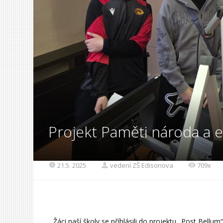
Projekt Paměti národa a 
21.5. 2025
vedení ZŠ Edisonova
709x
Žáci naší školy se příhlásili do projektu „Post Bellu