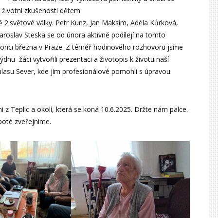
a životní zkušenosti dětem.
bě 2.světové války. Petr Kunz, Jan Maksim, Adéla Kůrková,
Jaroslav Steska se od února aktivně podílejí na tomto
 konci března v Praze. Z téměř hodinového rozhovoru jsme
dnu žáci vytvořili prezentaci a životopis k životu naší
hlasu Sever, kde jim profesionálové pomohli s úpravou
z Teplic a okolí, která se koná 10.6.2025. Držte nám palce.
poté zveřejníme.