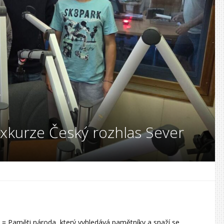
exkurze Český rozhlas Sever
m“ = Paměti národa, který vyhledává pamětníky a snaží se