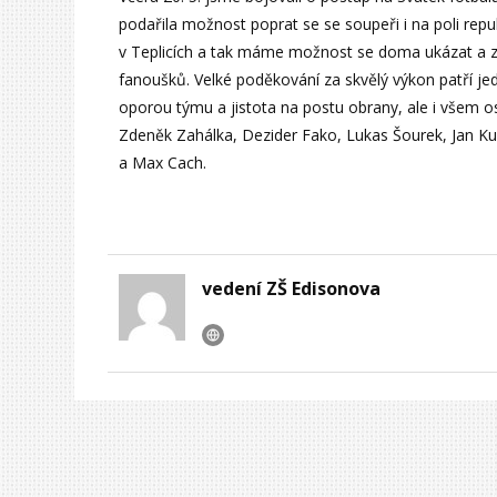
podařila možnost poprat se se soupeři i na poli rep
v Teplicích a tak máme možnost se doma ukázat a z
fanoušků. Velké poděkování za skvělý výkon patří jed
oporou týmu a jistota na postu obrany, ale i všem os
Zdeněk Zahálka, Dezider Fako, Lukas Šourek, Jan Kub
a Max Cach.
vedení ZŠ Edisonova