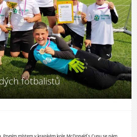
dých fotbalistů
alu. Prvním místem v krajském kole McDonald´s Cupu se nám