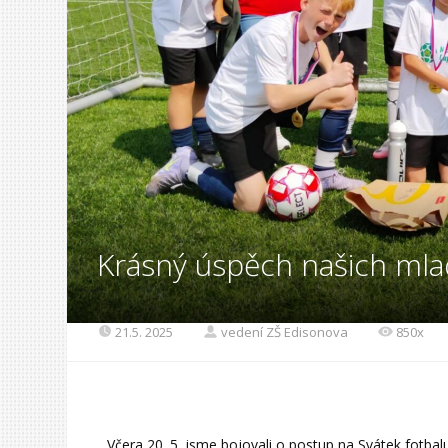
Krásný úspěch našich mla
21.5. 2025
vedení ZŠ Edisonova
850x
Včera 20. 5. jsme bojovali o postup na Svátek fotb