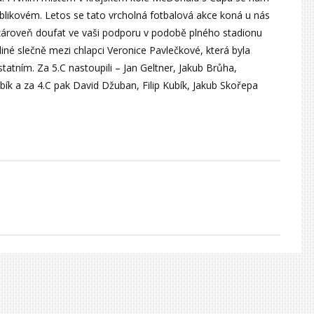
ublikovém. Letos se tato vrcholná fotbalová akce koná u nás
ároveň doufat ve vaši podporu v podobě plného stadionu
iné slečně mezi chlapci Veronice Pavlečkové, která byla
tatním. Za 5.C nastoupili – Jan Geltner, Jakub Brůha,
ík a za 4.C pak David Džuban, Filip Kubík, Jakub Skořepa