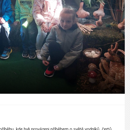
 příběhu, kde byli provázeni příběhem o světě vodníků, čertů