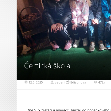
Čertická škola
12.5. 2025
vedení ZŠ Edisonova
479x
Dne 5. 5. třeťáci a prvňáčci zavítali do pohádkového