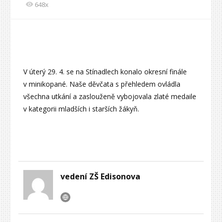
648x
V úterý 29. 4. se na Stínadlech konalo okresní finále
v minikopané. Naše děvčata s přehledem ovládla
všechna utkání a zaslouženě vybojovala zlaté medaile
v kategorii mladších i starších žákyň.
vedení ZŠ Edisonova