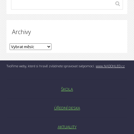
Archivy
Tvoříme weby, které si hravě zvládnete spravovat svépomocí.
www.NADOHLED.cz
ŠKOLA
ÚŘEDNÍ DESKA
AKTUALITY