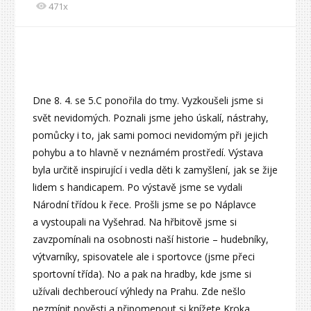
471x
Dne 8. 4. se 5.C ponořila do tmy. Vyzkoušeli jsme si
svět nevidomých. Poznali jsme jeho úskalí, nástrahy,
pomůcky i to, jak sami pomoci nevidomým při jejich
pohybu a to hlavně v neznámém prostředí. Výstava
byla určitě inspirující i vedla děti k zamyšlení, jak se žije
lidem s handicapem. Po výstavě jsme se vydali
Národní třídou k řece. Prošli jsme se po Náplavce
a vystoupali na Vyšehrad. Na hřbitově jsme si
zavzpomínali na osobnosti naší historie – hudebníky,
výtvarníky, spisovatele ale i sportovce (jsme přeci
sportovní třída). No a pak na hradby, kde jsme si
užívali dechberoucí výhledy na Prahu. Zde nešlo
nezmínit pověsti a připomenout si knížete Kroka,