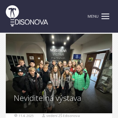
MENU
Neviditelná výstava
11.4. 2025
vedení ZŠ Edisonova