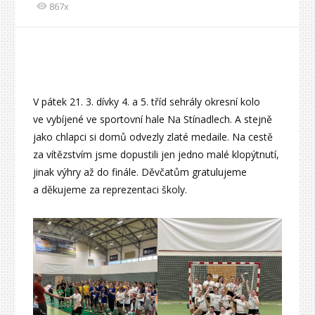
867x
V pátek 21. 3. dívky 4. a 5. tříd sehrály okresní kolo
ve vybíjené ve sportovní hale Na Stínadlech. A stejně
jako chlapci si domů odvezly zlaté medaile. Na cestě
za vítězstvím jsme dopustili jen jedno malé klopýtnutí,
jinak výhry až do finále. Děvčatům gratulujeme
a děkujeme za reprezentaci školy.