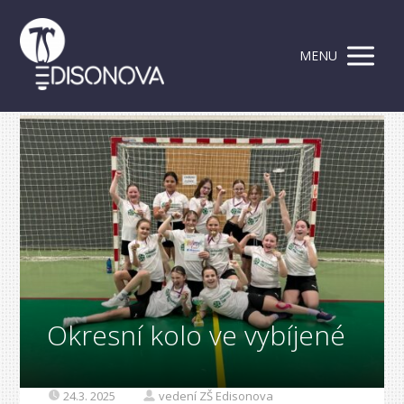
MENU
Okresní kolo ve vybíjené
24.3. 2025
vedení ZŠ Edisonova