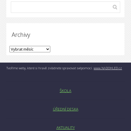
Archivy
Tvoříme weby, které si hravě zvládnete spravovat svépomocí.
www.NADOHLED.cz
ŠKOLA
ÚŘEDNÍ DESKA
AKTUALITY