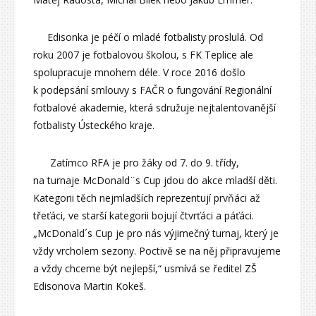
Edisonka je péčí o mladé fotbalisty proslulá. Od
roku 2007 je fotbalovou školou, s FK Teplice ale
spolupracuje mnohem déle. V roce 2016 došlo
k podepsání smlouvy s FAČR o fungování Regionální
fotbalové akademie, která sdružuje nejtalentovanější
fotbalisty Ústeckého kraje.
Zatímco RFA je pro žáky od 7. do 9. třídy,
na turnaje McDonald¨s Cup jdou do akce mladší děti.
Kategorii těch nejmladších reprezentují prvňáci až
třeťáci, ve starší kategorii bojují čtvrťáci a páťáci.
„McDonald´s Cup je pro nás výjimečný turnaj, který je
vždy vrcholem sezony. Poctivě se na něj připravujeme
a vždy chceme být nejlepší,“ usmívá se ředitel ZŠ
Edisonova Martin Kokeš.