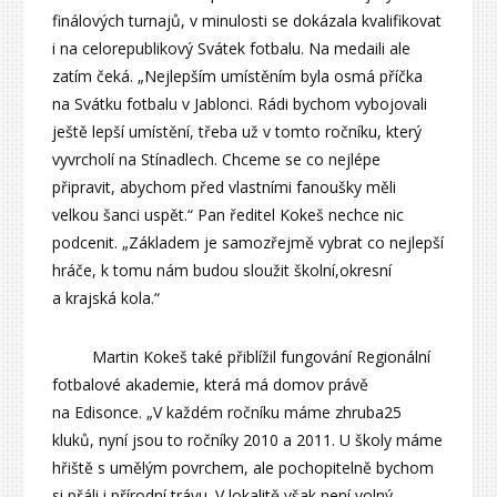
finálových turnajů, v minulosti se dokázala kvalifikovat
i na celorepublikový Svátek fotbalu. Na medaili ale
zatím čeká. „Nejlepším umístěním byla osmá příčka
na Svátku fotbalu v Jablonci. Rádi bychom vybojovali
ještě lepší umístění, třeba už v tomto ročníku, který
vyvrcholí na Stínadlech. Chceme se co nejlépe
připravit, abychom před vlastními fanoušky měli
velkou šanci uspět.“ Pan ředitel Kokeš nechce nic
podcenit. „Základem je samozřejmě vybrat co nejlepší
hráče, k tomu nám budou sloužit školní,okresní
a krajská kola.“
Martin Kokeš také přiblížil fungování Regionální
fotbalové akademie, která má domov právě
na Edisonce. „V každém ročníku máme zhruba25
kluků, nyní jsou to ročníky 2010 a 2011. U školy máme
hřiště s umělým povrchem, ale pochopitelně bychom
si přáli i přírodní trávu. V lokalitě však není volný