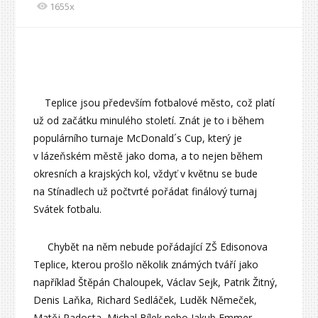
1655x
Teplice jsou především fotbalové město, což platí
už od začátku minulého století. Znát je to i během
populárního turnaje McDonald´s Cup, který je
v lázeňském městě jako doma, a to nejen během
okresních a krajských kol, vždyť v květnu se bude
na Stínadlech už počtvrté pořádat finálový turnaj
Svátek fotbalu.
Chybět na něm nebude pořádající ZŠ Edisonova
Teplice, kterou prošlo několik známých tváří jako
například Štěpán Chaloupek, Václav Sejk, Patrik Žitný,
Denis Laňka, Richard Sedláček, Luděk Němeček,
Matěj Radosta, Michal Bílek nebo Jakub Emmer.