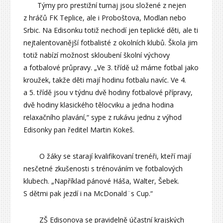
Týmy pro prestižní turnaj jsou složené z nejen
z hráčů FK Teplice, ale i Proboštova, Modlan nebo
Srbic. Na Edisonku totiž nechodí jen teplické děti, ale ti
nejtalentovanější fotbalisté z okolních klubů. Škola jim
totiž nabízí možnost skloubení školní výchovy
a fotbalové průpravy. „Ve 3. třídě už máme fotbal jako
kroužek, takže děti mají hodinu fotbalu navíc. Ve 4.
a 5. třídě jsou v týdnu dvě hodiny fotbalové přípravy,
dvě hodiny klasického tělocviku a jedna hodina
relaxačního plavání,“ sype z rukávu jednu z výhod
Edisonky pan ředitel Martin Kokeš.
O žáky se starají kvalifikovaní trenéři, kteří mají
nesčetné zkušenosti s trénováním ve fotbalových
klubech. „Například pánové Háša, Walter, Šebek.
S dětmi pak jezdí i na McDonald¨s Cup.“
ZŠ Edisonova se pravidelně účastní krajských