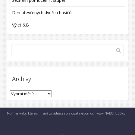
Seznam pomůcek 1. stupeň
Den otevřených dveří u hasičů
Výlet 6.B
Archivy
Tvoříme weby, které si hravě zvládnete spravovat svépomocí.
www.NADOHLED.cz