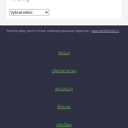
Tvoříme weby, které si hravě zvládnete spravovat svépomocí.
www.NADOHLED.cz
ŠKOLA
ÚŘEDNÍ DESKA
AKTUALITY
JÍDELNA
DRUŽINA