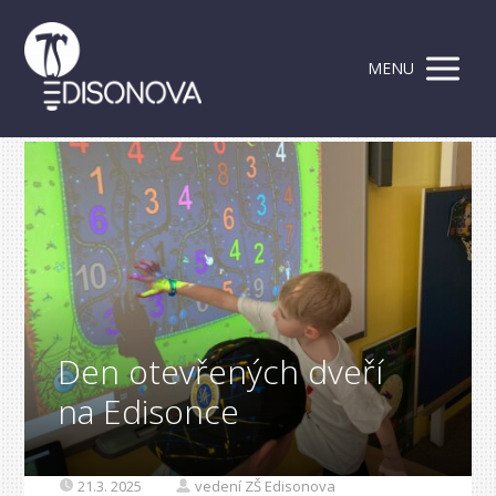
MENU
Den otevřených dveří
na Edisonce
21.3. 2025
vedení ZŠ Edisonova