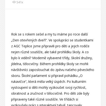
541x
Rok se s rokem sešel a my tu máme po roce další
„Den otevřených dveří“. Ve spolupráci se studentkami
z AGC Teplice jsme připravili pro děti a jejich rodiče
nejen různé soutěže, ale také prohlídku školy. A co
bylo k vidění? Moderně vybavené třídy, školní družiny,
jídelna, tělocvičny. Během prohlídky školy se mohli
návštěvníci zaposlouchat do zpěvu našeho pěveckého
sboru. Školní parlament si připravil pohádku „O
rukavičce“, která měla velký úspěch. Po kulturním
vystoupení si děti mohly vyzkoušet svoji rychlost,
obratnost a zručnost v tělocvičně. Pro děti zde byly
připraveny také různé soutěže. Ve třídách si
vyzkoušely práci s interaktivní tabulí, tancovaly