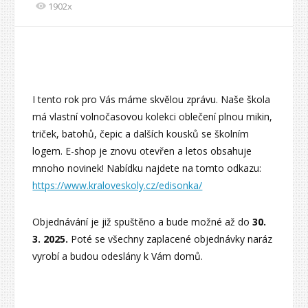
1902x
I tento rok pro Vás máme skvělou zprávu. Naše škola
má vlastní volnočasovou kolekci oblečení plnou mikin,
triček, batohů, čepic a dalších kousků se školním
logem. E-shop je znovu otevřen a letos obsahuje
mnoho novinek! Nabídku najdete na tomto odkazu:
https://www.kraloveskoly.cz/edisonka/
Objednávání je již spuštěno a bude možné až do
30.
3. 2025.
Poté se všechny zaplacené objednávky naráz
vyrobí a budou odeslány k Vám domů.