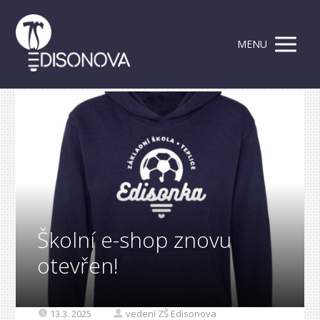
MENU
Školní e-shop znovu
otevřen!
13.3. 2025
vedení ZŠ Edisonova