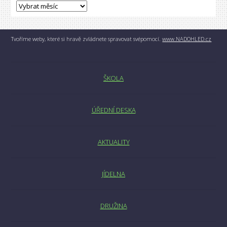
Tvoříme weby, které si hravě zvládnete spravovat svépomocí.
www.NADOHLED.cz
ŠKOLA
ÚŘEDNÍ DESKA
AKTUALITY
JÍDELNA
DRUŽINA