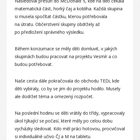
Následoval přesun do McDonald ‘s, kde na děti čekala
matematická část, horký čaj a kobliha. Každá skupina
si musela spočítat částku, kterou potřebovala
na útratu. Občerstvení skupiny obdržely až
po předložení správného výsledku.
Během konzumace se měly děti domluvit, v jakých
skupinách budou pracovat na projektu Vesmír a co
budou potřebovat.
Naše cesta dále pokračovala do obchodu TEDi, kde
děti vybíraly, co by se jim do projektu hodilo. Musely
ale dodržet téma a omezený rozpočet.
Na poslední hodinu se děti vrátily do třídy, vypracovaly
úkol týkající se počasí, které měly po celou dobu
vycházky sledovat. Kdo měl práci hotovou, procvičoval
si individuálně učivo ČJ a M na tabletu.