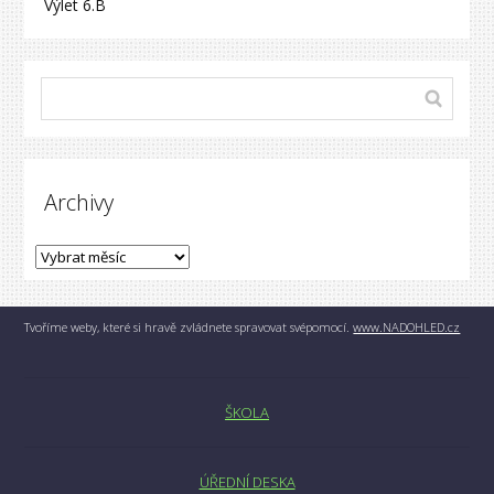
Výlet 6.B
Archivy
Tvoříme weby, které si hravě zvládnete spravovat svépomocí.
www.NADOHLED.cz
ŠKOLA
ÚŘEDNÍ DESKA