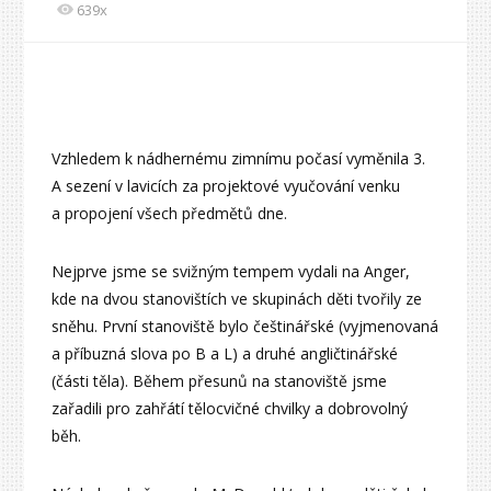
639x
Vzhledem k nádhernému zimnímu počasí vyměnila 3.
A sezení v lavicích za projektové vyučování venku
a propojení všech předmětů dne.
Nejprve jsme se svižným tempem vydali na Anger,
kde na dvou stanovištích ve skupinách děti tvořily ze
sněhu. První stanoviště bylo češtinářské (vyjmenovaná
a příbuzná slova po B a L) a druhé angličtinářské
(části těla). Během přesunů na stanoviště jsme
zařadili pro zahřátí tělocvičné chvilky a dobrovolný
běh.